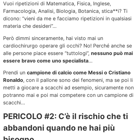
Vuoi ripetizioni di Matematica, Fisica, Inglese,
Farmacologia, Analisi, Biologia, Botanica, stica**i? Ti
dicono: “vieni da me e facciamo ripetizioni in qualsiasi
materia che desideri”…
Però dimmi sinceramente, hai visto mai un
cardiochirurgo operare gli occhi? No! Perché anche se
alle persone piace essere “tuttologi”,
nessuno può mai
essere bravo come uno specialista
…
Prendi un
campione di calcio come Messi o Cristiano
Ronaldo
, con il pallone sono dei fenomeni, ma se poi li
metti a giocare a scacchi ad esempio, sicuramente non
potranno mai e poi mai competere con un campione di
scacchi…
PERICOLO #2: C’è il rischio che ti
abbandoni quando ne hai più
bisogno