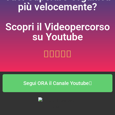
più velocemente?
Scopri il Videopercorso
su Youtube





Segui ORA il Canale Youtube