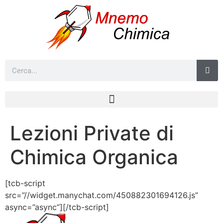
Lezioni Private di
Chimica Organica
[tcb-script
src=”//widget.manychat.com/450882301694126.js”
async=”async”][/tcb-script]