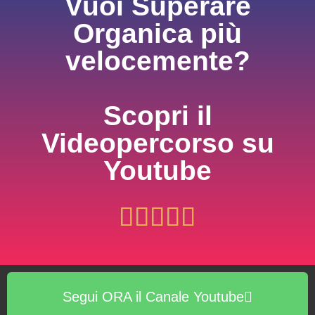
Vuoi Superare
Organica più
velocemente?
Scopri il
Videopercorso su
Youtube





Segui ORA il Canale Youtube