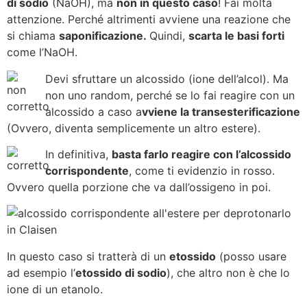
di sodio
(NaOH), ma
non in questo caso
! Fai molta
attenzione. Perché altrimenti avviene una reazione che
si chiama
saponificazione.
Quindi,
scarta le basi forti
come l’NaOH.
Devi sfruttare un alcossido (ione dell’alcol). Ma
non uno random, perché se lo fai reagire con un
alcossido a caso a
vviene la transesterificazione
(Ovvero, diventa semplicemente un altro estere).
In definitiva,
basta farlo reagire con l’alcossido
corrispondente
, come ti evidenzio in rosso.
Ovvero quella porzione che va dall’ossigeno in poi.
In questo caso si tratterà di un
etossido
(posso usare
ad esempio l’
etossido di sodio
), che altro non è che lo
ione di un etanolo.