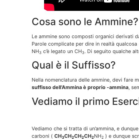
Cosa sono le Ammine?
Le ammine sono composti organici derivati dall
Parole complicate per dire in realtà qualcos
NH
c’è legato un CH
. Di seguito qualche al
3
3
Qual è il Suffisso?
Nella nomenclatura delle ammine, devi fare mol
suffisso dell’Ammina è proprio -ammina
, se
Vediamo il primo Eserc
Vediamo che si tratta di un’ammina, e dunqu
carboni (
CH
CH
CH
CH
NH
) e dunque sc
3
2
2
2
2