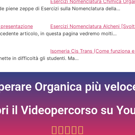
Esercizi Nomenclatura Chimica Organ
ide piene zeppe di Esercizi sulla Nomenclatura della…
Esercizi Nomenclatura Alcheni [Svolti
precedente articolo, in questa pagina vedremo molti…
Isomeria Cis Trans (Come funziona e 
ette in difficoltà gli studenti. Ma…
perare Organica più velo
ri il Videopercorso su Yo




