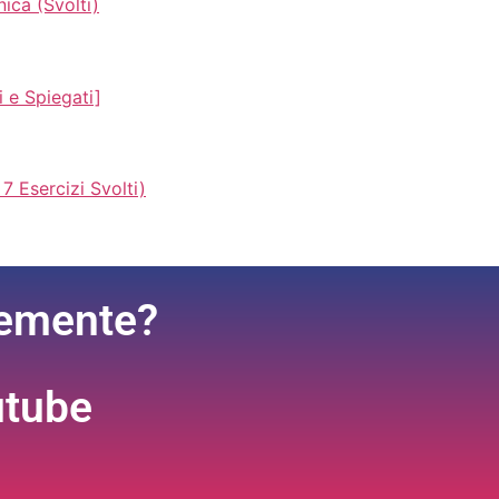
ica (Svolti)
 e Spiegati]
7 Esercizi Svolti)
cemente?
utube