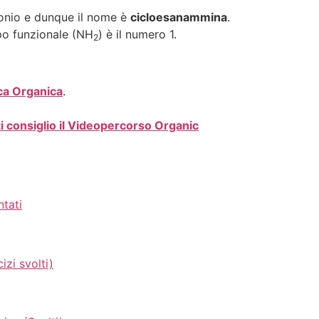
rbonio e dunque il nome è
cicloesanammina
.
ppo funzionale (NH
) è il numero 1.
2
ca Organica
.
ti consiglio il Videopercorso Organic
ntati
izi svolti)