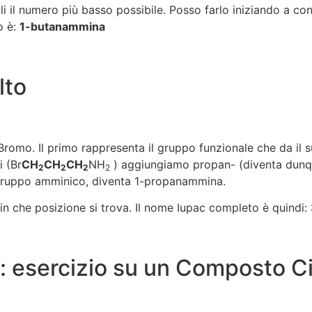
i il numero più basso possibile. Posso farlo iniziando a co
o è:
1-butanammina
lto
Bromo. Il primo rappresenta il gruppo funzionale che da il 
i (Br
CH
CH
CH
NH
) aggiungiamo propan- (diventa dun
2
2
2
2
 gruppo amminico, diventa 1-propanammina.
in che posizione si trova. Il nome Iupac completo è quindi:
esercizio su un Composto Ci