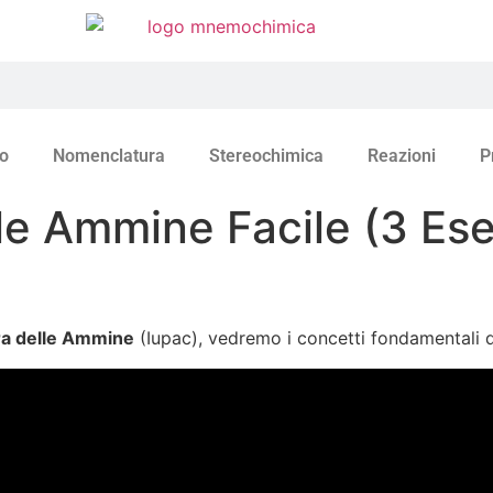
o
Nomenclatura
Stereochimica
Reazioni
P
e Ammine Facile (3 Eser
a delle Ammine
(Iupac), vedremo i concetti fondamentali 