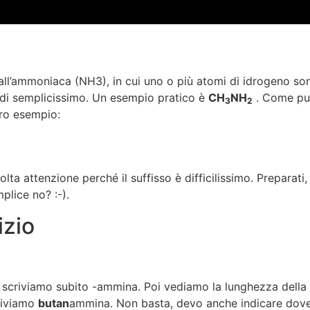
’ammoniaca (NH3), in cui uno o più atomi di idrogeno sono so
a di semplicissimo. Un esempio pratico è
CH
NH
. Come puo
3
2
tro esempio:
ta attenzione perché il suffisso è difficilissimo. Preparati,
mplice no? :-).
izio
e scriviamo subito -ammina. Poi vediamo la lunghezza dell
riviamo
butan
ammina. Non basta, devo anche indicare dove s