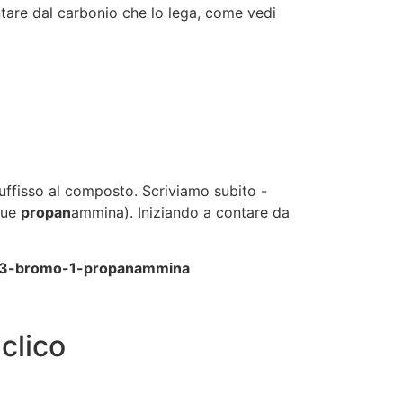
ntare dal carbonio che lo lega, come vedi
suffisso al composto. Scriviamo subito -
que
propan
ammina). Iniziando a contare da
3-bromo-1-propanammina
clico