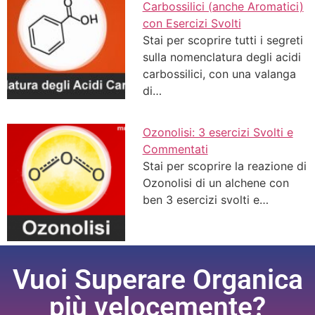
Carbossilici (anche Aromatici)
con Esercizi Svolti
Stai per scoprire tutti i segreti
sulla nomenclatura degli acidi
carbossilici, con una valanga
di…
Ozonolisi: 3 esercizi Svolti e
Commentati
Stai per scoprire la reazione di
Ozonolisi di un alchene con
ben 3 esercizi svolti e…
Vuoi Superare Organica
più velocemente?