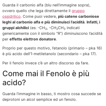
Guarda il carbonio alfa (blu nell’immagine sopra),
ovvero quello che lega direttamente il
gruppo
ossidrilico
. Come puoi vedere,
più catene carboniose
leghi al carbonio alfa e più diminuisci l’acidità
.
Infatti, i
gruppi alchilici
(es: -CH
, -CH
CH
indicati
3
2
3
genericamente con il simbolo “R”) diminuiscono l’acidità
per
effetto elettron donatore
.
Proprio per questo motivo, l’etanolo (primario – pka 16)
è più acido dell’1-metiletanolo (secondario – pka 17).
Per il fenolo invece c’è un altro discorso da fare.
Come mai il Fenolo è più
acido?
Guarda l’immagine in basso, ti mostro cosa succede se
deprotoni un alcol semplice ed un fenolo.