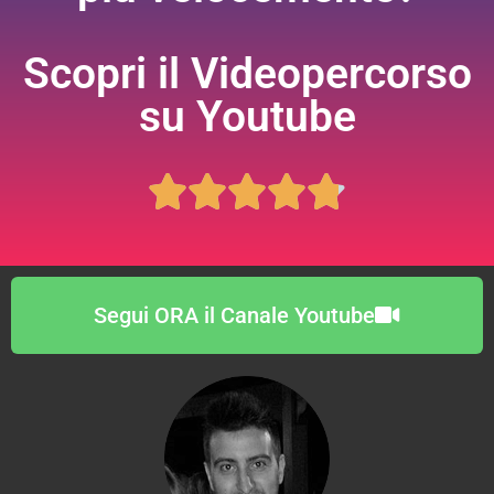
Scopri il Videopercorso
su Youtube





Segui ORA il Canale Youtube