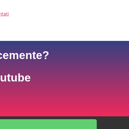
ntati
ocemente?
outube