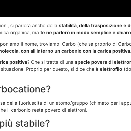
oni, si parlerà anche della
stabilità, della trasposizione e d
imica organica, ma
te ne parlerò in modo semplice e chiaro
poniamo il nome, troviamo: Carbo (che sa proprio di Carbon
olecola, con all’interno un carbonio con la carica positiva
rica positiva
? Che si tratta di una
specie povera di elettro
ituazione. Proprio per questo, si dice che è
elettrofilo
(do
rbocatione?
a della fuoriuscita di un atomo/gruppo (chimato per l’app
è che il carbonio resta povero di elettroni.
più stabile?