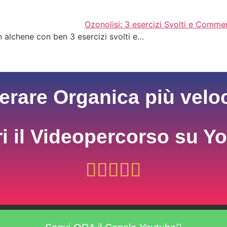
Ozonolisi: 3 esercizi Svolti e Comme
un alchene con ben 3 esercizi svolti e…
erare Organica più vel
i il Videopercorso su Y




