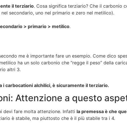
ente il terziario
. Cosa significa terziario? Che il carbonio 
nel secondario, uno nel primario e zero nel metilico).
secondario > primario > metilico
.
e, secondo me è importante fare un esempio. Come dico spe
metilico ha un solo carbonio che “regge il peso” della caric
io altri 3.
a i carbocationi alchilici, è sicuramente il terziario.
ioni: Attenzione a questo aspe
i devi fare molta attenzione. Infatti
la premessa è che ques
ario è stabile, ma piuttosto che è il più stabile tra i 4.