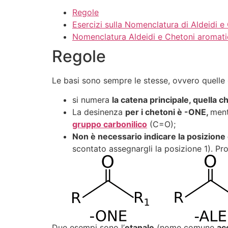
Regole
Esercizi sulla Nomenclatura di Aldeidi e
Nomenclatura Aldeidi e Chetoni aromati
Regole
Le basi sono sempre le stesse, ovvero quelle
si numera
la catena principale, quella c
La desinenza
per i chetoni è -ONE,
men
gruppo carbonilico
(C=O);
Non è necessario indicare la posizione
scontato assegnargli la posizione 1). P
Due esempi sono l’
etan
ale
(nome comune
ac