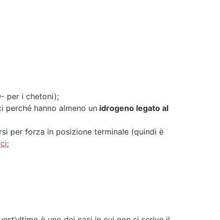
 per i chetoni);
sci perché hanno almeno un
idrogeno legato al
rsi per forza in posizione terminale (quindi è
ci
;
quest’ultimo è uno dei casi in cui non si scrive il