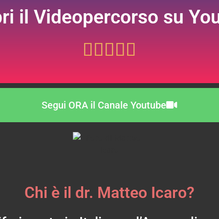
ri il Videopercorso su Yo





Segui ORA il Canale Youtube
Chi è il dr. Matteo Icaro?