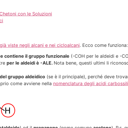
 Chetoni con le Soluzioni
ci
già viste negli alcani e nei cicloalcani
. Ecco come funziona:
he contiene il gruppo funzionale
(-COH per le aldeidi e -CO-
tre
per le aldeidi è -ALE.
Nota bene, questi ultimi li ricono
 del gruppo aldeidico
(se è il principale), perché deve trova
roprio come avviene nella
nomenclatura degli acidi carbossili
etaldeide
) ed il
propan
one
(nome comune
acetone
). P.s. 