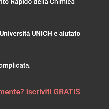
ento Rapido della Chimica
’Università UNICH e aiutato
complicata.
mente? Iscriviti GRATIS